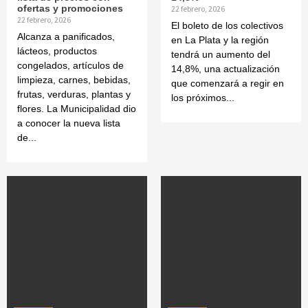
Noticias
ofertas y promociones
22 febrero, 2026
Por atraso en la cadena de pagos, en las
22 febrero, 2026
El boleto de los colectivos
próximas semanas podría haber faltante
Alcanza a panificados,
en La Plata y la región
de medicamentos
lácteos, productos
2
tendrá un aumento del
congelados, artículos de
14,8%, una actualización
limpieza, carnes, bebidas,
Noticias
que comenzará a regir en
frutas, verduras, plantas y
Paro docente con caravanas, carpas y
los próximos...
movilizaciones
flores. La Municipalidad dio
a conocer la nueva lista
3
de...