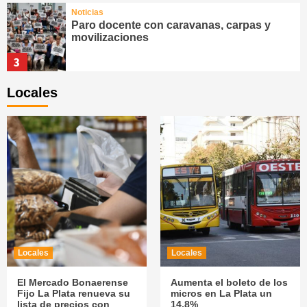
Noticias
Paro docente con caravanas, carpas y
movilizaciones
3
Noticias
Locales
La CGT confirmó un paro general sin
movilización contra la Reforma Laboral de
Javier Milei
4
Noticias
Alerta: gremios de transporte adhieren al
paro de la CGT contra la Reforma Laboral
5
Noticias
Desbaratan plan narco para asesinar a un
Locales
Locales
juez federal y a un fiscal de Entre Ríos
El Mercado Bonaerense
Aumenta el boleto de los
1
Fijo La Plata renueva su
micros en La Plata un
lista de precios con
14,8%