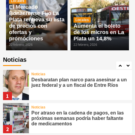
Locales
El Mercado
Noticias
Bonaerense Fijo La
La CGT confirmó un paro general sin
movilización contra la Reforma Laboral de
Plata renueva su lista
Locales
Javier Milei
de precios con
Aumenta el boleto
4
ofertas y
de los micros en La
promociones
Plata un 14,8%
Noticias
22 febrero, 2026
22 febrero, 2026
Alerta: gremios de transporte adhieren al
paro de la CGT contra la Reforma Laboral
Noticias
5
Noticias
Desbaratan plan narco para asesinar a un
juez federal y a un fiscal de Entre Ríos
1
Noticias
Por atraso en la cadena de pagos, en las
próximas semanas podría haber faltante
de medicamentos
2