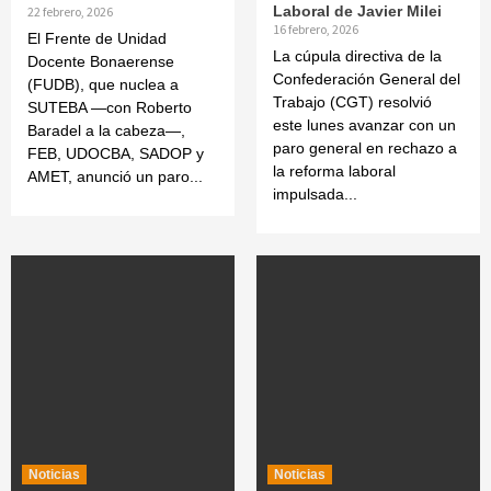
Laboral de Javier Milei
22 febrero, 2026
16 febrero, 2026
El Frente de Unidad
La cúpula directiva de la
Docente Bonaerense
Confederación General del
(FUDB), que nuclea a
Trabajo (CGT) resolvió
SUTEBA —con Roberto
este lunes avanzar con un
Baradel a la cabeza—,
paro general en rechazo a
FEB, UDOCBA, SADOP y
la reforma laboral
AMET, anunció un paro...
impulsada...
Noticias
Noticias