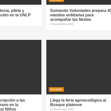
onia, pileta y
Sumando Voluntades prepara 4
ación en la UNLP
viandas solidarias para
acompañar las fiestas
23 diciembre, 2025
Sociales
cripción a las
Llega la feria agroecológica al
rano en la
Bosque platense
los Niños
11 diciembre, 2025