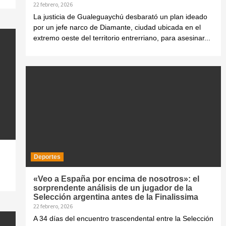
22 febrero, 2026
La justicia de Gualeguaychú desbarató un plan ideado
por un jefe narco de Diamante, ciudad ubicada en el
extremo oeste del territorio entrerriano, para asesinar...
Deportes
«Veo a España por encima de nosotros»: el
sorprendente análisis de un jugador de la
Selección argentina antes de la Finalissima
22 febrero, 2026
A 34 días del encuentro trascendental entre la Selección