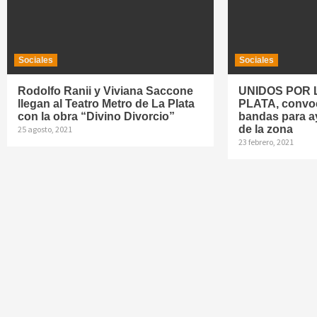
Sociales
Sociales
Rodolfo Ranii y Viviana Saccone
UNIDOS POR 
llegan al Teatro Metro de La Plata
PLATA, convoca
con la obra “Divino Divorcio”
bandas para a
de la zona
25 agosto, 2021
23 febrero, 2021