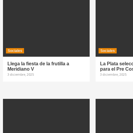
Sociales
Sociales
Llega la fiesta de la frutilla a
La Plata selec
Meridiano V
para el Pre C
3 diciembre, 2025
3 diciembre, 2025