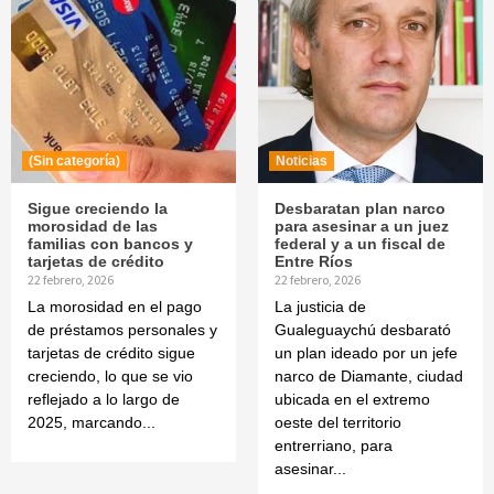
(Sin categoría)
Noticias
Sigue creciendo la
Desbaratan plan narco
morosidad de las
para asesinar a un juez
familias con bancos y
federal y a un fiscal de
tarjetas de crédito
Entre Ríos
22 febrero, 2026
22 febrero, 2026
La morosidad en el pago
La justicia de
de préstamos personales y
Gualeguaychú desbarató
tarjetas de crédito sigue
un plan ideado por un jefe
creciendo, lo que se vio
narco de Diamante, ciudad
reflejado a lo largo de
ubicada en el extremo
2025, marcando...
oeste del territorio
entrerriano, para
asesinar...