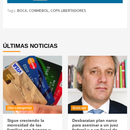
Tags:
BOCA
,
CONMEBOL
,
COPA LIBERTADORES
Continue
Reading
ÚLTIMAS NOTICIAS
(Sin categoría)
Noticias
Sigue creciendo la
Desbaratan plan narco
morosidad de las
para asesinar a un juez
familias con bancos y
federal y a un fiscal de