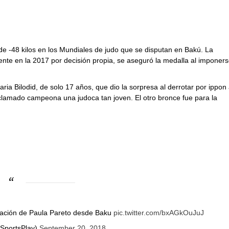
e -48 kilos en los Mundiales de judo que se disputan en Bakú. La
ente en la 2017 por decisión propia, se aseguró la medalla al imponer
aria Bilodid, de solo 17 años, que dio la sorpresa al derrotar por ippon
oclamado campeona una judoca tan joven. El otro bronce fue para la
iación de Paula Pareto desde Baku
pic.twitter.com/bxAGkOuJuJ
SportsPlay)
September 20, 2018