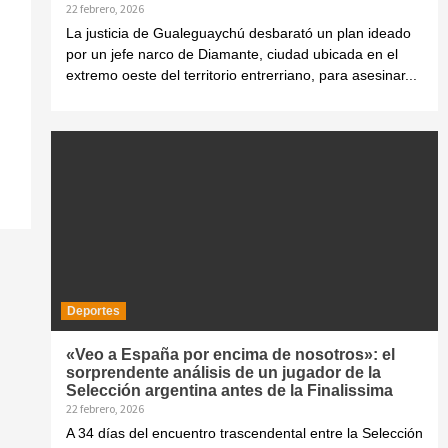
22 febrero, 2026
La justicia de Gualeguaychú desbarató un plan ideado
por un jefe narco de Diamante, ciudad ubicada en el
extremo oeste del territorio entrerriano, para asesinar...
Deportes
«Veo a España por encima de nosotros»: el
sorprendente análisis de un jugador de la
Selección argentina antes de la Finalissima
22 febrero, 2026
A 34 días del encuentro trascendental entre la Selección