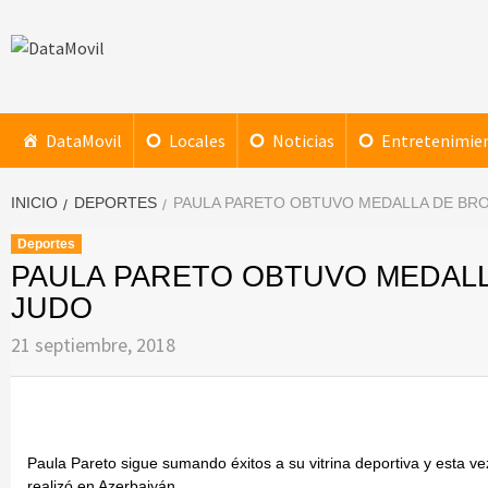
Saltar
al
contenido
DataMovil
NOTICIAS AL ALCANCE DE TU MANO
DataMovil
Locales
Noticias
Entretenimie
INICIO
DEPORTES
PAULA PARETO OBTUVO MEDALLA DE BRO
Deportes
PAULA PARETO OBTUVO MEDALL
JUDO
21 septiembre, 2018
Paula Pareto sigue sumando éxitos a su vitrina deportiva y esta ve
realizó en Azerbaiyán.