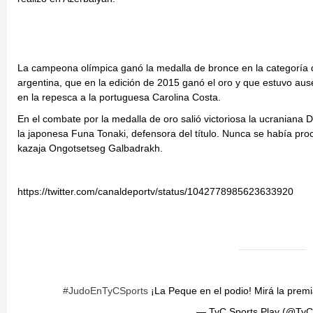
La campeona olímpica ganó la medalla de bronce en la categoría d
argentina, que en la edición de 2015 ganó el oro y que estuvo aus
en la repesca a la portuguesa Carolina Costa.
En el combate por la medalla de oro salió victoriosa la ucraniana D
la japonesa Funa Tonaki, defensora del título. Nunca se había pr
kazaja Ongotsetseg Galbadrakh.
https://twitter.com/canaldeportv/status/1042778985623633920
#JudoEnTyCSports
¡La Peque en el podio! Mirá la prem
— TyC Sports Play (@TyC