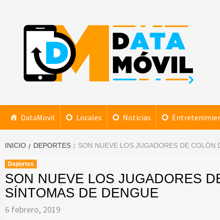
Saltar
al
contenido
DataMovil
NOTICIAS AL ALCANCE DE TU MANO
DataMovil
Locales
Noticias
Entretenimie
INICIO
DEPORTES
SON NUEVE LOS JUGADORES DE COLÓN 
Deportes
SON NUEVE LOS JUGADORES DE
SÍNTOMAS DE DENGUE
6 febrero, 2019