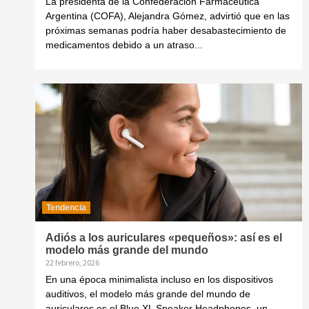
La presidenta de la Confederación Farmacéutica
Argentina (COFA), Alejandra Gómez, advirtió que en las
próximas semanas podría haber desabastecimiento de
medicamentos debido a un atraso...
Tendencia
Adiós a los auriculares «pequeños»: así es el
modelo más grande del mundo
22 febrero, 2026
En una época minimalista incluso en los dispositivos
auditivos, el modelo más grande del mundo de
auriculares es el Blue XL Speaker Headphones, un