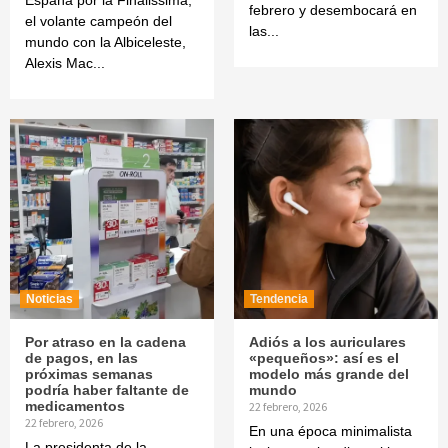
España por la Finalissima,
febrero y desembocará en
el volante campeón del
las...
mundo con la Albiceleste,
Alexis Mac...
Noticias
Tendencia
Por atraso en la cadena
Adiós a los auriculares
de pagos, en las
«pequeños»: así es el
próximas semanas
modelo más grande del
podría haber faltante de
mundo
medicamentos
22 febrero, 2026
22 febrero, 2026
En una época minimalista
La presidenta de la