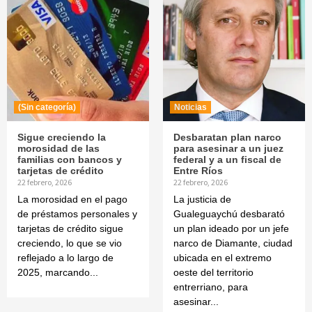
(Sin categoría)
Noticias
Sigue creciendo la
Desbaratan plan narco
morosidad de las
para asesinar a un juez
familias con bancos y
federal y a un fiscal de
tarjetas de crédito
Entre Ríos
22 febrero, 2026
22 febrero, 2026
La morosidad en el pago
La justicia de
de préstamos personales y
Gualeguaychú desbarató
tarjetas de crédito sigue
un plan ideado por un jefe
creciendo, lo que se vio
narco de Diamante, ciudad
reflejado a lo largo de
ubicada en el extremo
2025, marcando...
oeste del territorio
entrerriano, para
asesinar...