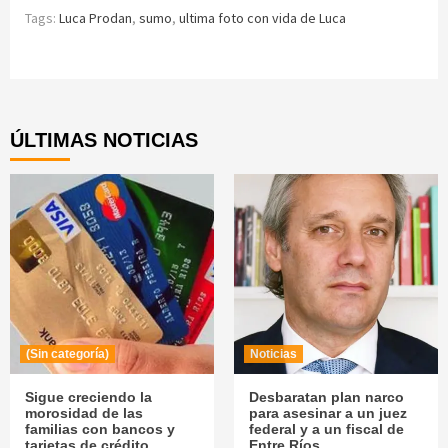
Tags:
Luca Prodan
,
sumo
,
ultima foto con vida de Luca
Continue
Reading
ÚLTIMAS NOTICIAS
(Sin categoría)
Noticias
Sigue creciendo la
Desbaratan plan narco
morosidad de las
para asesinar a un juez
familias con bancos y
federal y a un fiscal de
tarjetas de crédito
Entre Ríos