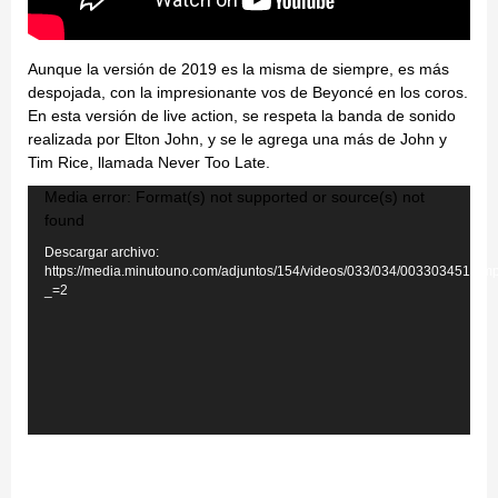
Aunque la versión de 2019 es la misma de siempre, es más
despojada, con la impresionante vos de Beyoncé en los coros.
En esta versión de live action, se respeta la banda de sonido
realizada por Elton John, y se le agrega una más de John y
Tim Rice, llamada Never Too Late.
Reproductor
Media error: Format(s) not supported or source(s) not
found
de
Descargar archivo:
vídeo
https://media.minutouno.com/adjuntos/154/videos/033/034/0033034514.m
_=2