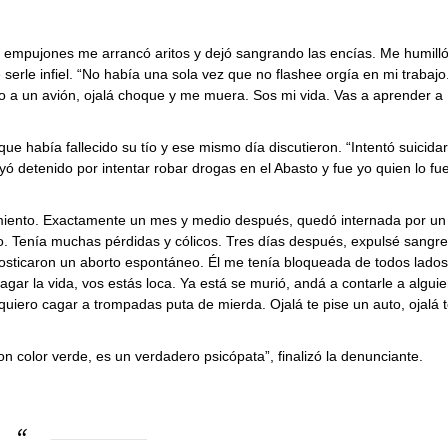
os empujones me arrancó aritos y dejó sangrando las encías. Me humilló
erle infiel. “No había una sola vez que no flashee orgía en mi trabajo
o a un avión, ojalá choque y me muera. Sos mi vida. Vas a aprender a
e había fallecido su tío y ese mismo día discutieron. “Intentó suicida
 detenido por intentar robar drogas en el Abasto y fue yo quien lo fu
timiento. Exactamente un mes y medio después, quedó internada por un
o. Tenía muchas pérdidas y cólicos. Tres días después, expulsé sangre
agnosticaron un aborto espontáneo. Él me tenía bloqueada de todos lados
ar la vida, vos estás loca. Ya está se murió, andá a contarle a algui
e quiero cagar a trompadas puta de mierda. Ojalá te pise un auto, ojalá 
con color verde, es un verdadero psicópata”, finalizó la denunciante.