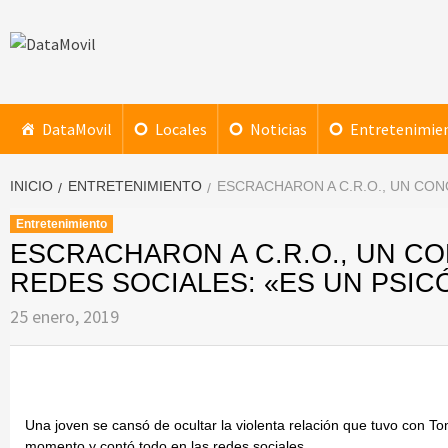
Saltar
al
contenido
DataMovil
NOTICIAS AL ALCANCE DE TU MANO
DataMovil
Locales
Noticias
Entretenimie
INICIO
ENTRETENIMIENTO
ESCRACHARON A C.R.O., UN CON
Entretenimiento
ESCRACHARON A C.R.O., UN C
REDES SOCIALES: «ES UN PSIC
25 enero, 2019
Una joven se cansó de ocultar la violenta relación que tuvo con 
momento y contó todo en las redes sociales.