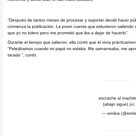
“Después de tantos meses de procesar y soportar decidí hacer púb
comienza la publicación. La joven cuenta que estuvieron saliendo
que yo no tolero pero me prometió que iba a dejar de hacerlo”.
Durante el tiempo que salieron, ella contó que él vivía prácticame
“Peleábamos cuando mi papá no estaba. Me samarreaba, me apret
tarada`”, contó.
escrache al machito
(abajo sigue)
pic
— emilce (@emilc