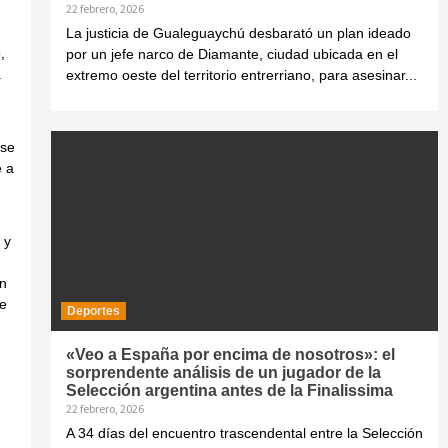
22 febrero, 2026
La justicia de Gualeguaychú desbarató un plan ideado
,
por un jefe narco de Diamante, ciudad ubicada en el
.
extremo oeste del territorio entrerriano, para asesinar...
rse
e a
 y
en
te
Deportes
«Veo a España por encima de nosotros»: el
sorprendente análisis de un jugador de la
Selección argentina antes de la Finalissima
22 febrero, 2026
A 34 días del encuentro trascendental entre la Selección