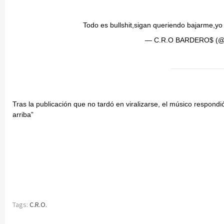
Todo es bullshit,sigan queriendo bajarme,yo
— C.R.O BARDERO$ (@
Tras la publicación que no tardó en viralizarse, el músico respond
arriba”
Tags:
C.R.O.