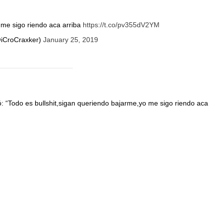
 me sigo riendo aca arriba
https://t.co/pv355dV2YM
iCroCraxker)
January 25, 2019
ió: “Todo es bullshit,sigan queriendo bajarme,yo me sigo riendo aca