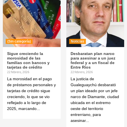
(Sin categoría)
Noticias
Sigue creciendo la
Desbaratan plan narco
morosidad de las
para asesinar a un juez
familias con bancos y
federal y a un fiscal de
tarjetas de crédito
Entre Ríos
22 febrero, 2026
22 febrero, 2026
La morosidad en el pago
La justicia de
de préstamos personales y
Gualeguaychú desbarató
tarjetas de crédito sigue
un plan ideado por un jefe
creciendo, lo que se vio
narco de Diamante, ciudad
reflejado a lo largo de
ubicada en el extremo
2025, marcando...
oeste del territorio
entrerriano, para
asesinar...