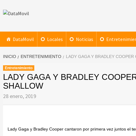
Saltar
al
contenido
DataMovil
NOTICIAS AL ALCANCE DE TU MANO
DataMovil
Locales
Noticias
Entretenimie
INICIO
ENTRETENIMIENTO
LADY GAGA Y BRADLEY COOPER 
Entretenimiento
LADY GAGA Y BRADLEY COOPER
SHALLOW
28 enero, 2019
Lady Gaga y Bradley Cooper cantaron por primera vez juntos el tem