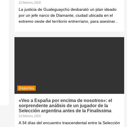
22 febrero, 2026
La justicia de Gualeguaychú desbarató un plan ideado
por un jefe narco de Diamante, ciudad ubicada en el
extremo oeste del territorio entrerriano, para asesinar...
Deportes
«Veo a España por encima de nosotros»: el
sorprendente análisis de un jugador de la
Selección argentina antes de la Finalissima
22 febrero, 2026
A 34 días del encuentro trascendental entre la Selección