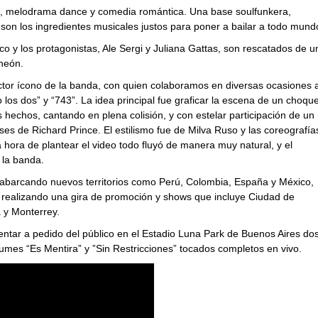
pop, melodrama dance y comedia romántica. Una base soulfunkera,
 son los ingredientes musicales justos para poner a bailar a todo mund
o y los protagonistas, Ale Sergi y Juliana Gattas, son rescatados de u
neón.
rector ícono de la banda, con quien colaboramos en diversas ocasiones 
 los dos” y “743”. La idea principal fue graficar la escena de un choqu
s hechos, cantando en plena colisión, y con estelar participación de un
es de Richard Prince. El estilismo fue de Milva Ruso y las coreografía
 hora de plantear el video todo fluyó de manera muy natural, y el
 la banda.
 abarcando nuevos territorios como Perú, Colombia, España y México,
 realizando una gira de promoción y shows que incluye Ciudad de
 y Monterrey.
ntar a pedido del público en el Estadio Luna Park de Buenos Aires do
bumes “Es Mentira” y ”Sin Restricciones” tocados completos en vivo.