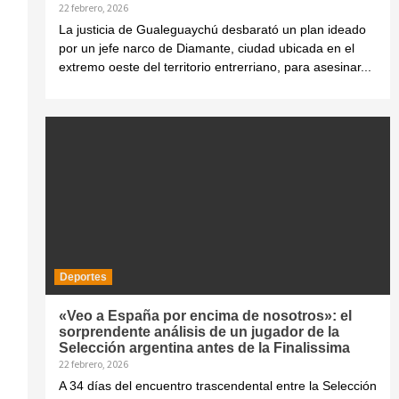
22 febrero, 2026
La justicia de Gualeguaychú desbarató un plan ideado
por un jefe narco de Diamante, ciudad ubicada en el
extremo oeste del territorio entrerriano, para asesinar...
Deportes
«Veo a España por encima de nosotros»: el
sorprendente análisis de un jugador de la
Selección argentina antes de la Finalissima
22 febrero, 2026
A 34 días del encuentro trascendental entre la Selección