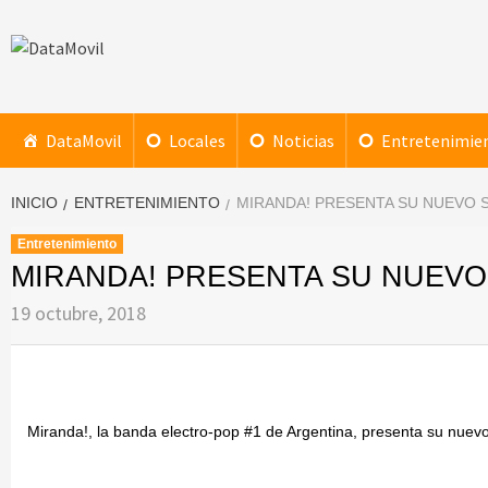
Saltar
al
contenido
DataMovil
NOTICIAS AL ALCANCE DE TU MANO
DataMovil
Locales
Noticias
Entretenimie
INICIO
ENTRETENIMIENTO
MIRANDA! PRESENTA SU NUEVO SI
Entretenimiento
MIRANDA! PRESENTA SU NUEVO 
19 octubre, 2018
Miranda!, la banda electro-pop #1 de Argentina, presenta su nuevo 