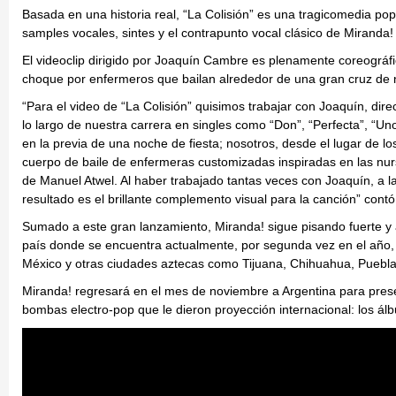
Basada en una historia real, “La Colisión” es una tragicomedia 
samples vocales, sintes y el contrapunto vocal clásico de Miranda!
El videoclip dirigido por Joaquín Cambre es plenamente coreográfic
choque por enfermeros que bailan alrededor de una gran cruz de 
“Para el video de “La Colisión” quisimos trabajar con Joaquín, di
lo largo de nuestra carrera en singles como “Don”, “Perfecta”, “Uno
en la previa de una noche de fiesta; nosotros, desde el lugar de lo
cuerpo de baile de enfermeras customizadas inspiradas en las nurs
de Manuel Atwel. Al haber trabajado tantas veces con Joaquín, a la
resultado es el brillante complemento visual para la canción” contó
Sumado a este gran lanzamiento, Miranda! sigue pisando fuerte y
país donde se encuentra actualmente, por segunda vez en el año,
México y otras ciudades aztecas como Tijuana, Chihuahua, Puebla
Miranda! regresará en el mes de noviembre a Argentina para prese
bombas electro-pop que le dieron proyección internacional: los ál