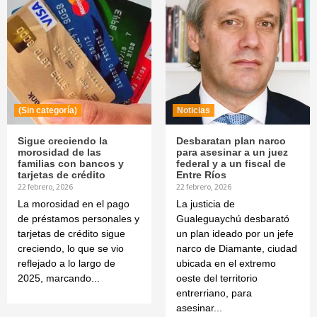
(Sin categoría)
Noticias
Sigue creciendo la
Desbaratan plan narco
morosidad de las
para asesinar a un juez
familias con bancos y
federal y a un fiscal de
tarjetas de crédito
Entre Ríos
22 febrero, 2026
22 febrero, 2026
La morosidad en el pago
La justicia de
de préstamos personales y
Gualeguaychú desbarató
tarjetas de crédito sigue
un plan ideado por un jefe
creciendo, lo que se vio
narco de Diamante, ciudad
reflejado a lo largo de
ubicada en el extremo
2025, marcando...
oeste del territorio
entrerriano, para
asesinar...