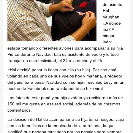
de asiento,
Hal
Vaughan.
¿A dónde
iba? A
ningún
lado:
estaba tomando diferentes aviones para acompañar a su hija
Pierce durante Navidad. Ella es asistente de vuelo y le tocó
trabajar en esta festividad, el 24 a la noche y el 25.
«Hal decidió pasar la fiesta con ella (su hija). Por eso está
volando en cada uno de sus vuelos hoy y mañana, alrededor
del país, para pasar Navidad con su hija», escribió Levy en un
posteo de Facebook que rápidamente se hizo viral.
Las fotos de este papá y su hija azafata ya recibieron más de
150 mil me gusta en esa red social, además de muchísimos
comentarios.
La decisión de Hal de acompañar a su hija tenía riesgos: viajó
con los beneficios de la empleada de la aerolínea, lo que
significó que pagaba muy poco por los pasajes pero siempre