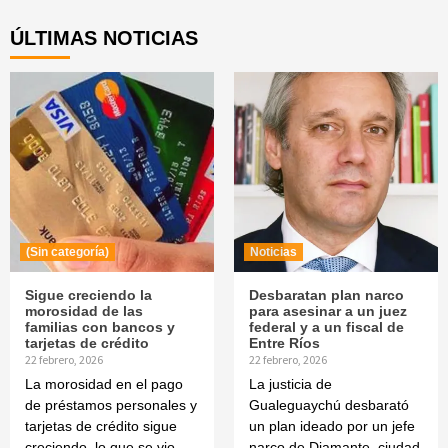
Reading
ÚLTIMAS NOTICIAS
(Sin categoría)
Noticias
Sigue creciendo la
Desbaratan plan narco
morosidad de las
para asesinar a un juez
familias con bancos y
federal y a un fiscal de
tarjetas de crédito
Entre Ríos
22 febrero, 2026
22 febrero, 2026
La morosidad en el pago
La justicia de
de préstamos personales y
Gualeguaychú desbarató
tarjetas de crédito sigue
un plan ideado por un jefe
creciendo, lo que se vio
narco de Diamante, ciudad