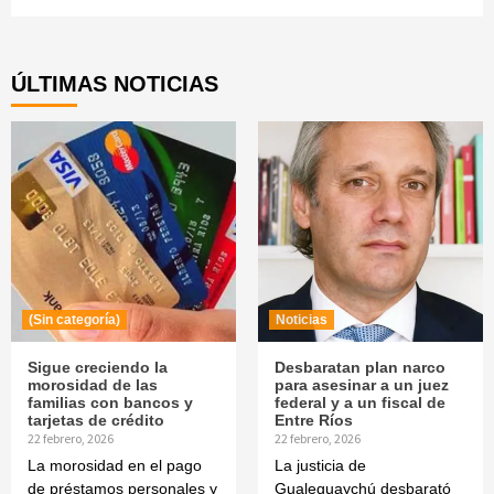
Continue
Reading
ÚLTIMAS NOTICIAS
(Sin categoría)
Noticias
Sigue creciendo la
Desbaratan plan narco
morosidad de las
para asesinar a un juez
familias con bancos y
federal y a un fiscal de
tarjetas de crédito
Entre Ríos
22 febrero, 2026
22 febrero, 2026
La morosidad en el pago
La justicia de
de préstamos personales y
Gualeguaychú desbarató