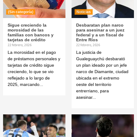
(Sin categoría)
Noticias
Sigue creciendo la
Desbaratan plan narco
morosidad de las
para asesinar a un juez
familias con bancos y
federal y a un fiscal de
tarjetas de crédito
Entre Ríos
22 febrero, 2026
22 febrero, 2026
La morosidad en el pago
La justicia de
de préstamos personales y
Gualeguaychú desbarató
tarjetas de crédito sigue
un plan ideado por un jefe
creciendo, lo que se vio
narco de Diamante, ciudad
reflejado a lo largo de
ubicada en el extremo
2025, marcando...
oeste del territorio
entrerriano, para
asesinar...