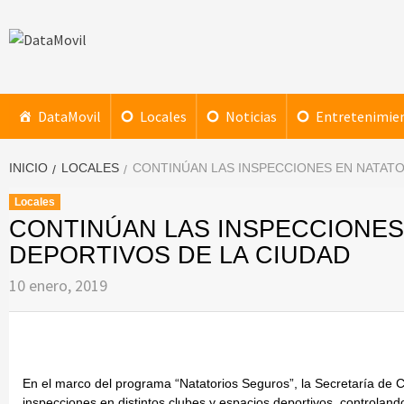
Saltar
al
contenido
DataMovil
NOTICIAS AL ALCANCE DE TU MANO
DataMovil
Locales
Noticias
Entretenimie
INICIO
LOCALES
CONTINÚAN LAS INSPECCIONES EN NATATO
Locales
CONTINÚAN LAS INSPECCIONES
DEPORTIVOS DE LA CIUDAD
10 enero, 2019
En el marco del programa “Natatorios Seguros”, la Secretaría de 
inspecciones en distintos clubes y espacios deportivos, controlando