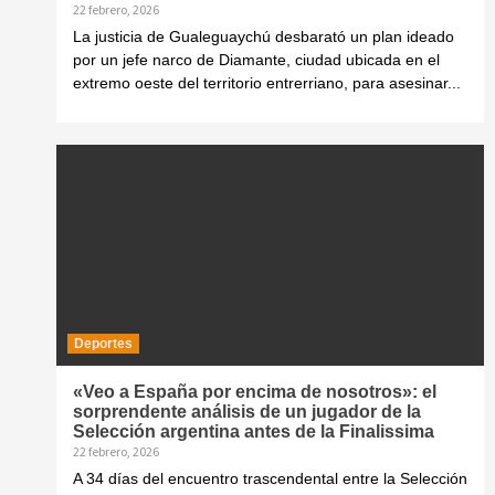
22 febrero, 2026
La justicia de Gualeguaychú desbarató un plan ideado
por un jefe narco de Diamante, ciudad ubicada en el
extremo oeste del territorio entrerriano, para asesinar...
Deportes
«Veo a España por encima de nosotros»: el
sorprendente análisis de un jugador de la
Selección argentina antes de la Finalissima
22 febrero, 2026
A 34 días del encuentro trascendental entre la Selección