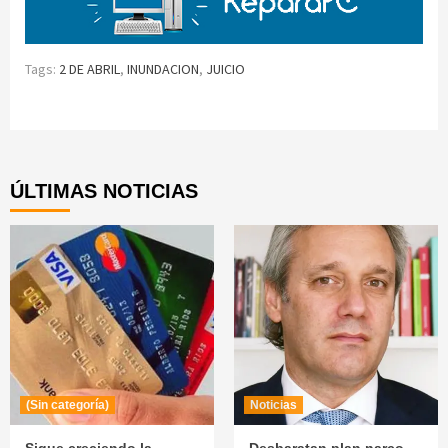
Tags:
2 DE ABRIL
,
INUNDACION
,
JUICIO
Continue
Reading
ÚLTIMAS NOTICIAS
(Sin categoría)
Noticias
Sigue creciendo la
Desbaratan plan narco