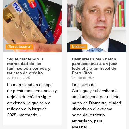
(Sin categoría)
Noticias
Sigue creciendo la
Desbaratan plan narco
morosidad de las
para asesinar a un juez
familias con bancos y
federal y a un fiscal de
tarjetas de crédito
Entre Ríos
22 febrero, 2026
22 febrero, 2026
La morosidad en el pago
La justicia de
de préstamos personales y
Gualeguaychú desbarató
tarjetas de crédito sigue
un plan ideado por un jefe
creciendo, lo que se vio
narco de Diamante, ciudad
reflejado a lo largo de
ubicada en el extremo
2025, marcando...
oeste del territorio
entrerriano, para
asesinar...