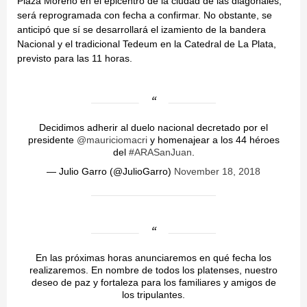
Plaza Moreno en el epicentro de la ciudad de las diagonales,
será reprogramada con fecha a confirmar. No obstante, se
anticipó que sí se desarrollará el izamiento de la bandera
Nacional y el tradicional Tedeum en la Catedral de La Plata,
previsto para las 11 horas.
Decidimos adherir al duelo nacional decretado por el
presidente
@mauriciomacri
y homenajear a los 44 héroes
del
#ARASanJuan
.
— Julio Garro (@JulioGarro)
November 18, 2018
En las próximas horas anunciaremos en qué fecha los
realizaremos. En nombre de todos los platenses, nuestro
deseo de paz y fortaleza para los familiares y amigos de
los tripulantes.