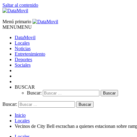
Saltar al contenido
DataMovil
Noticias al alcance de tu mano
Menú primario
MENU
MENU
DataMovil
DataMovil
Locales
Noticias
Entretenimiento
Deportes
Sociales
BUSCAR
Buscar:
Buscar:
Inicio
Locales
Vecinos de City Bell escrachan a quienes estacionan sobre ram
Locales