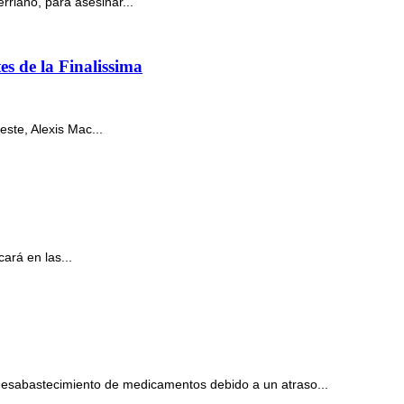
rriano, para asesinar...
es de la Finalissima
ste, Alexis Mac...
ará en las...
desabastecimiento de medicamentos debido a un atraso...