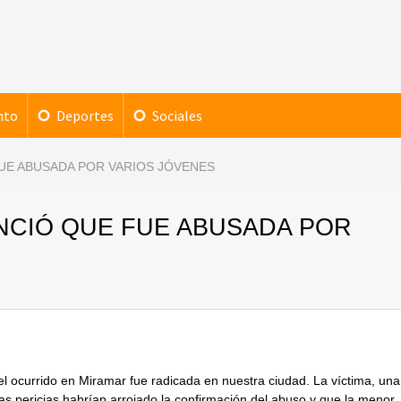
nto
Deportes
Sociales
 FUE ABUSADA POR VARIOS JÓVENES
NUNCIÓ QUE FUE ABUSADA POR
ocurrido en Miramar fue radicada en nuestra ciudad. La víctima, una
 las pericias habrían arrojado la confirmación del abuso y que la menor