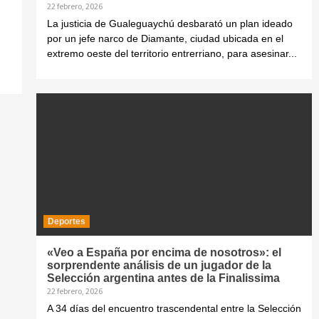
22 febrero, 2026
La justicia de Gualeguaychú desbarató un plan ideado
por un jefe narco de Diamante, ciudad ubicada en el
extremo oeste del territorio entrerriano, para asesinar...
Deportes
«Veo a España por encima de nosotros»: el
sorprendente análisis de un jugador de la
Selección argentina antes de la Finalissima
22 febrero, 2026
A 34 días del encuentro trascendental entre la Selección