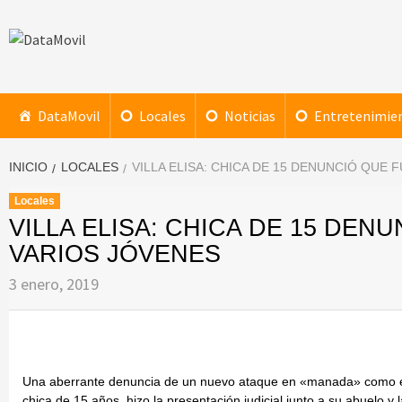
Saltar
al
contenido
DataMovil
NOTICIAS AL ALCANCE DE TU MANO
DataMovil
Locales
Noticias
Entretenimie
INICIO
LOCALES
VILLA ELISA: CHICA DE 15 DENUNCIÓ QUE
Locales
VILLA ELISA: CHICA DE 15 DE
VARIOS JÓVENES
3 enero, 2019
Una aberrante denuncia de un nuevo ataque en «manada» como el 
chica de 15 años, hizo la presentación judicial junto a su abuelo y