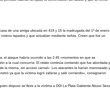
 la casa de una amiga ubicada en 419 y 15 la madrugada del 1º de enero
s rostros tapados y que actuaban mediante señas. Creen que fue un
da, el ataque habría ocurrido a las 2:45 «momentos en que se
cción a la cual concurría. El relato continúa contando que fue abordada 
de la misma, sin acceso carnal». Los atacantes la harían manoseado 
etró ya que la víctima logró zafarse y salir corriendo», consignaron
, quien dispuso se lleve a la víctima a DDI La Plata Gabiente Abuso Sexu