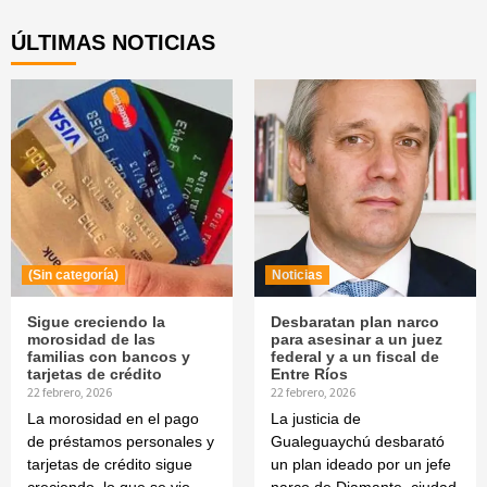
Reading
ÚLTIMAS NOTICIAS
(Sin categoría)
Noticias
Sigue creciendo la
Desbaratan plan narco
morosidad de las
para asesinar a un juez
familias con bancos y
federal y a un fiscal de
tarjetas de crédito
Entre Ríos
22 febrero, 2026
22 febrero, 2026
La morosidad en el pago
La justicia de
de préstamos personales y
Gualeguaychú desbarató
tarjetas de crédito sigue
un plan ideado por un jefe
creciendo, lo que se vio
narco de Diamante, ciudad