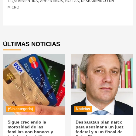
Tags:
ARGENTINA
,
ARGENTINOS
,
BOLIVIA
,
DESBARRANCO UN
MICRO
Continue
Reading
ÚLTIMAS NOTICIAS
(Sin categoría)
Noticias
Sigue creciendo la
Desbaratan plan narco
morosidad de las
para asesinar a un juez
familias con bancos y
federal y a un fiscal de