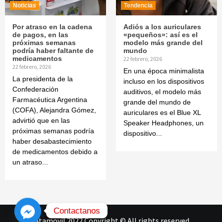
Noticias
Tendencia
Por atraso en la cadena
Adiós a los auriculares
de pagos, en las
«pequeños»: así es el
próximas semanas
modelo más grande del
podría haber faltante de
mundo
medicamentos
22 febrero, 2026
22 febrero, 2026
En una época minimalista
La presidenta de la
incluso en los dispositivos
Confederación
auditivos, el modelo más
Farmacéutica Argentina
grande del mundo de
(COFA), Alejandra Gómez,
auriculares es el Blue XL
advirtió que en las
Speaker Headphones, un
próximas semanas podría
dispositivo...
haber desabastecimiento
de medicamentos debido a
un atraso...
Contactanos
Datamovil 2022 Copyright © All rights reserved
.