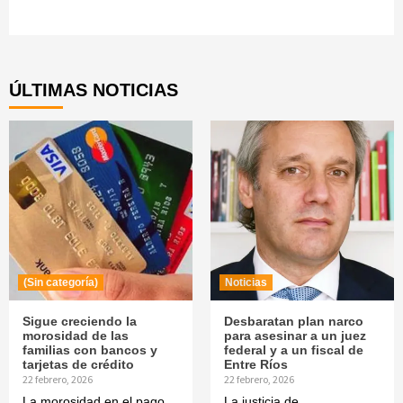
Continue
Reading
ÚLTIMAS NOTICIAS
(Sin categoría)
Noticias
Sigue creciendo la
Desbaratan plan narco
morosidad de las
para asesinar a un juez
familias con bancos y
federal y a un fiscal de
tarjetas de crédito
Entre Ríos
22 febrero, 2026
22 febrero, 2026
La morosidad en el pago
La justicia de