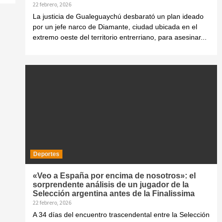
22 febrero, 2026
La justicia de Gualeguaychú desbarató un plan ideado
por un jefe narco de Diamante, ciudad ubicada en el
extremo oeste del territorio entrerriano, para asesinar...
Deportes
«Veo a España por encima de nosotros»: el
sorprendente análisis de un jugador de la
Selección argentina antes de la Finalissima
22 febrero, 2026
A 34 días del encuentro trascendental entre la Selección