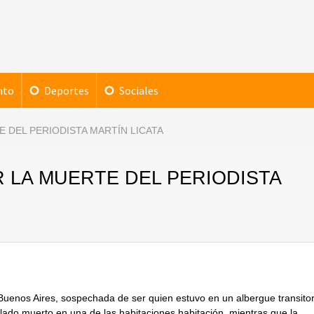
nto
Deportes
Sociales
 DEL PERIODISTA MARTÍN LICATA
 LA MUERTE DEL PERIODISTA
Buenos Aires, sospechada de ser quien estuvo en un albergue transitor
allado muerto en una de las habitaciones habitación, mientras que la