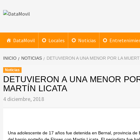
Saltar
al
contenido
DataMovil
NOTICIAS AL ALCANCE DE TU MANO
DataMovil
Locales
Noticias
Entretenimie
INICIO
NOTICIAS
DETUVIERON A UNA MENOR POR LA MUERTE
Noticias
DETUVIERON A UNA MENOR POR
MARTÍN LICATA
4 diciembre, 2018
Una adolescente de 17 años fue detenida en Bernal, provincia de 
del barrio porteño de Flores con Martin Licata. El periodista fue h