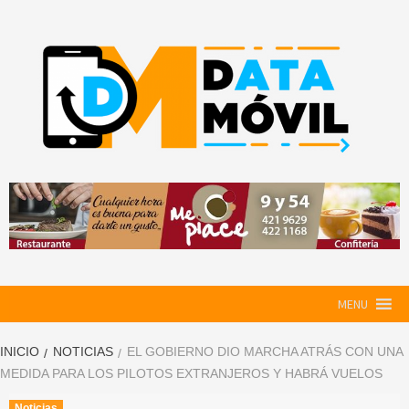
Saltar
al
contenido
DataMovil
NOTICIAS AL ALCANCE DE TU MANO
MENU
INICIO
NOTICIAS
EL GOBIERNO DIO MARCHA ATRÁS CON UNA
MEDIDA PARA LOS PILOTOS EXTRANJEROS Y HABRÁ VUELOS
Noticias