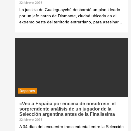
22 febrero, 2026
La justicia de Gualeguaychú desbarató un plan ideado
por un jefe narco de Diamante, ciudad ubicada en el
extremo oeste del territorio entrerriano, para asesinar...
Deportes
«Veo a España por encima de nosotros»: el
sorprendente análisis de un jugador de la
Selección argentina antes de la Finalissima
22 febrero, 2026
A 34 días del encuentro trascendental entre la Selección