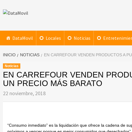
Saltar
al
contenido
DataMovil
NOTICIAS AL ALCANCE DE TU MANO
DataMovil
Locales
Noticias
Entretenimie
INICIO
NOTICIAS
EN CARREFOUR VENDEN PRODUCTOS A PU
Noticias
EN CARREFOUR VENDEN PRODU
UN PRECIO MÁS BARATO
22 noviembre, 2018
“Consumo inmediato” es la liquidación que ofrece la cadena de s
próximos a vencer porque es mejor consumirlos que desecharlos”, 