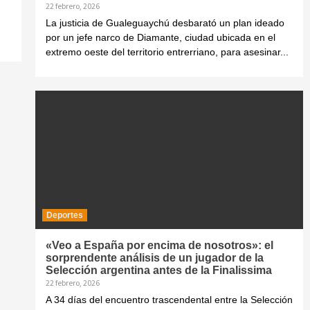
22 febrero, 2026
La justicia de Gualeguaychú desbarató un plan ideado
por un jefe narco de Diamante, ciudad ubicada en el
extremo oeste del territorio entrerriano, para asesinar...
Deportes
«Veo a España por encima de nosotros»: el
sorprendente análisis de un jugador de la
Selección argentina antes de la Finalissima
22 febrero, 2026
A 34 días del encuentro trascendental entre la Selección