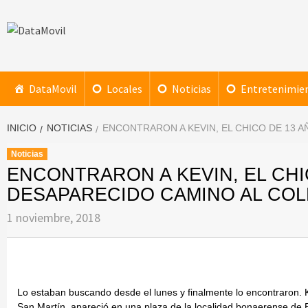
Saltar
al
contenido
DataMovil
NOTICIAS AL ALCANCE DE TU MANO
DataMovil
Locales
Noticias
Entretenimie
INICIO
NOTICIAS
ENCONTRARON A KEVIN, EL CHICO DE 13 
Noticias
ENCONTRARON A KEVIN, EL CHI
DESAPARECIDO CAMINO AL COL
1 noviembre, 2018
Lo estaban buscando desde el lunes y finalmente lo encontraron.
San Martín, apareció en una plaza de la localidad bonaerense de E