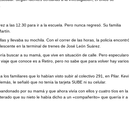
.
z a las 12.30 para ir a la escuela. Pero nunca regresó. Su familia
artín.
las y llevaba su mochila. Con el correr de las horas, la policía encontr
escente en la terminal de trenes de José León Suárez.
ería buscar a su mamá, que vive en situación de calle. Pero especular
 viaje que conoce es a Retiro, pero no sabe que para volver hay varios
s familiares que lo habían visto subir al colectivo 291, en Pilar. Kev
más, le señaló que no tenía la tarjeta SUBE ni su celular.
abandonado por su mamá y que ahora vivía con ellos y cuatro tíos en la
nterado que su nieto le había dicho a un «compañerito» que quería ir a