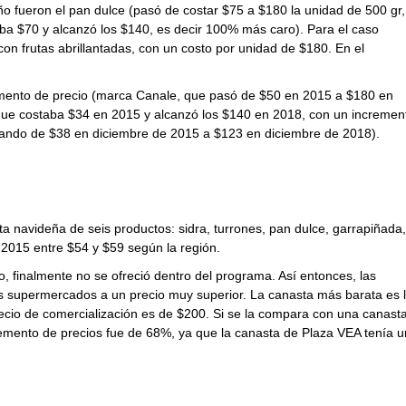
o fueron el pan dulce (pasó de costar $75 a $180 la unidad de 500 gr,
aba $70 y alcanzó los $140, es decir 100% más caro). Para el caso
n frutas abrillantadas, con un costo por unidad de $180. En el
umento de precio (marca Canale, que pasó de $50 en 2015 a $180 en
(que costaba $34 en 2015 y alcanzó los $140 en 2018, con un incremen
sando de $38 en diciembre de 2015 a $123 en diciembre de 2018).
 navideña de seis productos: sidra, turrones, pan dulce, garrapiñada,
2015 entre $54 y $59 según la región.
 finalmente no se ofreció dentro del programa. Así entonces, las
os supermercados a un precio muy superior. La canasta más barata es 
recio de comercialización es de $200. Si se la compara con una canast
remento de precios fue de 68%, ya que la canasta de Plaza VEA tenía u