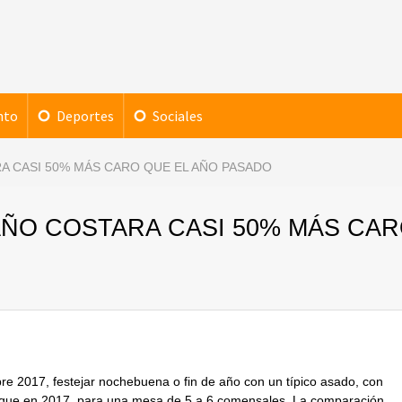
nto
Deportes
Sociales
RA CASI 50% MÁS CARO QUE EL AÑO PASADO
 AÑO COSTARA CASI 50% MÁS CA
e 2017, festejar nochebuena o fin de año con un típico asado, con
o que en 2017, para una mesa de 5 a 6 comensales. La comparación