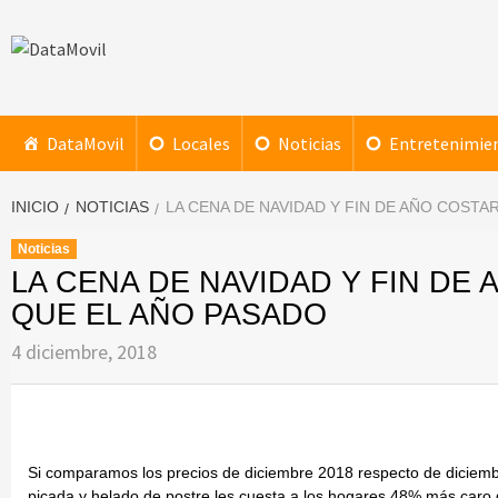
Saltar
al
contenido
DataMovil
NOTICIAS AL ALCANCE DE TU MANO
DataMovil
Locales
Noticias
Entretenimie
INICIO
NOTICIAS
LA CENA DE NAVIDAD Y FIN DE AÑO COSTA
Noticias
LA CENA DE NAVIDAD Y FIN DE
QUE EL AÑO PASADO
4 diciembre, 2018
Si comparamos los precios de diciembre 2018 respecto de diciembr
picada y helado de postre les cuesta a los hogares 48% más car