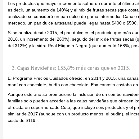
Los productos que mayor incremento sufrieron durante el último añ
es decir, un aumento de 140%) y el mix de frutas secas (que cost
analizado se consideró un pan dulce de gama intermedia: Canale co
mercado, un pan dulce artesanal puede llegar hasta $400 o $500.
Si se analiza desde 2015, el pan dulce es el producto que más a
2018, un incremento del 260%), seguido del mix de frutas secas 
del 312%) y la sidra Real Etiqueta Negra (que aumentó 168%, pa
Cajas Navideñas: 155,8% más caras que en 2015.
El Programa Precios Cuidados ofreció, en 2014 y 2015, una canasta
maní con chocolate, budín con chocolate. Esa canasta costaba en 
Aunque este año se promocionó la inclusión de un combo navideño,
familias solo pueden acceder a las cajas navideñas que ofrecen l
ofrecida en supermercado Coto, que incluye seis productos y el p
similar de 2017 (aunque con un producto menos, el budín), el inc
costo de $119.