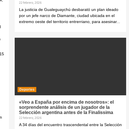
22 febrero, 2026
La justicia de Gualeguaychú desbarató un plan ideado
por un jefe narco de Diamante, ciudad ubicada en el
extremo oeste del territorio entrerriano, para asesinar...
l
n
015
Deportes
«Veo a España por encima de nosotros»: el
sorprendente análisis de un jugador de la
Selección argentina antes de la Finalissima
en
22 febrero, 2026
A 34 días del encuentro trascendental entre la Selección