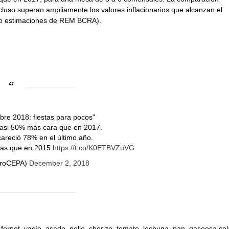
so superan ampliamente los valores inflacionarios que alcanzan el
ndo estimaciones de REM BCRA).
bre 2018: fiestas para pocos"
 casi 50% más cara que en 2017.
areció 78% en el último año.
as que en 2015.
https://t.co/K0ETBVZuVG
troCEPA)
December 2, 2018
rnet, vacío, asado, pollo, chorizo, tomate, lechuga, pan, gaseosa col