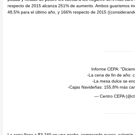
respecto de 2015 alcanza 251% de aumento. Ambos guarismos inclu
48,5% para el último año, y 166% respecto de 2015 ((considera
Informe CEPA: "Diciem
-La cena de fin de año:
-La mesa dulce se enc
-Cajas Navideñas: 155,8% más car
— Centro CEPA (@c
La cena llega a $3.240 en una noche, comprando queso, salamín, fe