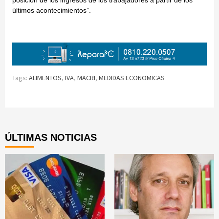
posición de los ingresos de los trabajadores a partir de los
últimos acontecimientos”.
Tags:
ALIMENTOS
,
IVA
,
MACRI
,
MEDIDAS ECONOMICAS
Continue
Reading
ÚLTIMAS NOTICIAS