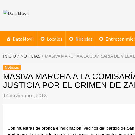
Saltar
al
contenido
DataMovil
NOTICIAS AL ALCANCE DE TU MANO
DataMovil
Locales
Noticias
Entretenimie
INICIO
NOTICIAS
MASIVA MARCHA A LA COMISARÍA DE VILLA 
Noticias
MASIVA MARCHA A LA COMISARÍ
JUSTICIA POR EL CRIMEN DE ZA
14 noviembre, 2018
Con muestras de bronca e indignación, vecinos del partido de San M
Rodríguez, la joven piloto de karting asesinada por motochorros e