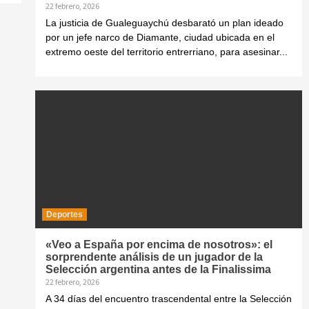
22 febrero, 2026
La justicia de Gualeguaychú desbarató un plan ideado
por un jefe narco de Diamante, ciudad ubicada en el
extremo oeste del territorio entrerriano, para asesinar...
Deportes
«Veo a España por encima de nosotros»: el
sorprendente análisis de un jugador de la
Selección argentina antes de la Finalissima
22 febrero, 2026
A 34 días del encuentro trascendental entre la Selección