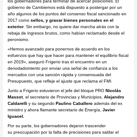
los gobernadores para terminar de acercar posiciones. El
gobierno de C
ambiemos está dispuesto a postergar por un
año algunos de los puntos del consenso fiscal sancionado en
2017
como
sellos, y gravar bienes personales en el
exterior
. Sin embargo, no quiere dar marcha atrás con la
rebaja de ingresos brutos, como habían reclamado desde el
peronismo.
«Hemos avanzado para ponernos de acuerdo en los
esfuerzos que hay que hacer para mantener el equilibrio fiscal
en 2019», aseguró Frigerio tras el encuentro en un
denodado
intento por enviar una señal de confianza a los
mercados con una sanción rápida y consensuada del
Presupuesto, que refleje el ajuste que reclama el FMI.
Junto a Frigerio estuvieron el jefe del bloque PRO
Nicolás
Massot
, el secretario de Provincias y Municipios,
Alejandro
Caldarelli
y su segundo
Paulino Caballero
además del ex
ministro y ahora flamante secretario de Energía,
Javier
Iguacel.
Por su parte, los gobernadores dejaron trascender
su
preocupación por la falta de precisiones para saldar el