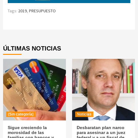
Tags:
2019
,
PRESUPUESTO
Continue
Reading
ÚLTIMAS NOTICIAS
(Sin categoría)
Noticias
Sigue creciendo la
Desbaratan plan narco
morosidad de las
para asesinar a un juez
familias con bancos y
federal y a un fiscal de