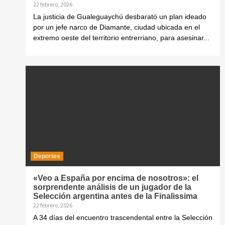
22 febrero, 2026
La justicia de Gualeguaychú desbarató un plan ideado
por un jefe narco de Diamante, ciudad ubicada en el
extremo oeste del territorio entrerriano, para asesinar...
Deportes
«Veo a España por encima de nosotros»: el
sorprendente análisis de un jugador de la
Selección argentina antes de la Finalissima
22 febrero, 2026
A 34 días del encuentro trascendental entre la Selección