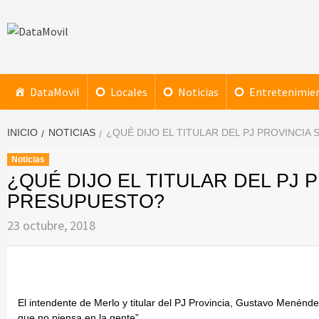
Saltar
al
contenido
DataMovil
NOTICIAS AL ALCANCE DE TU MANO
DataMovil
Locales
Noticias
Entretenimie
INICIO
NOTICIAS
¿QUÉ DIJO EL TITULAR DEL PJ PROVINCIA
Noticias
¿QUÉ DIJO EL TITULAR DEL PJ 
PRESUPUESTO?
23 octubre, 2018
El intendente de Merlo y titular del PJ Provincia, Gustavo Menénd
que no piensa en la gente”.