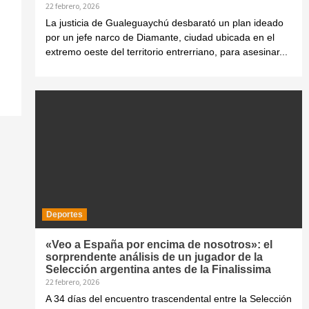
22 febrero, 2026
La justicia de Gualeguaychú desbarató un plan ideado
por un jefe narco de Diamante, ciudad ubicada en el
extremo oeste del territorio entrerriano, para asesinar...
Deportes
«Veo a España por encima de nosotros»: el
sorprendente análisis de un jugador de la
Selección argentina antes de la Finalissima
22 febrero, 2026
A 34 días del encuentro trascendental entre la Selección