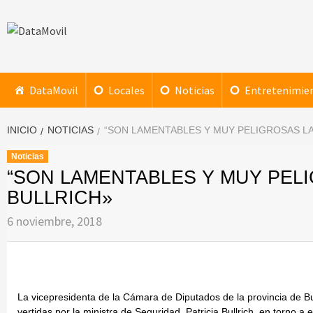
Saltar
al
contenido
DataMovil
NOTICIAS AL ALCANCE DE TU MANO
DataMovil
Locales
Noticias
Entretenimie
INICIO
NOTICIAS
“SON LAMENTABLES Y MUY PELIGROSAS L
Noticias
“SON LAMENTABLES Y MUY PEL
BULLRICH»
6 noviembre, 2018
La vicepresidenta de la Cámara de Diputados de la provincia de Bue
vertidas por la ministra de Seguridad, Patricia Bullrich, en torno a