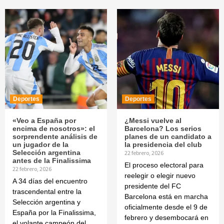
Deportes
Deportes
«Veo a España por
¿Messi vuelve al
encima de nosotros»: el
Barcelona? Los serios
sorprendente análisis de
planes de un candidato a
un jugador de la
la presidencia del club
Selección argentina
22 febrero, 2026
antes de la Finalissima
El proceso electoral para
22 febrero, 2026
reelegir o elegir nuevo
A 34 días del encuentro
presidente del FC
trascendental entre la
Barcelona está en marcha
Selección argentina y
oficialmente desde el 9 de
España por la Finalissima,
febrero y desembocará en
el volante campeón del