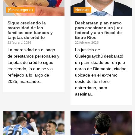
(Sin categoría)
Noticias
Sigue creciendo la
Desbaratan plan narco
morosidad de las
para asesinar a un juez
familias con bancos y
federal y a un fiscal de
tarjetas de crédito
Entre Ríos
22 febrero, 2026
22 febrero, 2026
La morosidad en el pago
La justicia de
de préstamos personales y
Gualeguaychú desbarató
tarjetas de crédito sigue
un plan ideado por un jefe
creciendo, lo que se vio
narco de Diamante, ciudad
reflejado a lo largo de
ubicada en el extremo
2025, marcando...
oeste del territorio
entrerriano, para
asesinar...