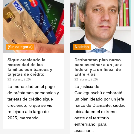
(Sin categoría)
Noticias
Sigue creciendo la
Desbaratan plan narco
morosidad de las
para asesinar a un juez
familias con bancos y
federal y a un fiscal de
tarjetas de crédito
Entre Ríos
22 febrero, 2026
22 febrero, 2026
La morosidad en el pago
La justicia de
de préstamos personales y
Gualeguaychú desbarató
tarjetas de crédito sigue
un plan ideado por un jefe
creciendo, lo que se vio
narco de Diamante, ciudad
reflejado a lo largo de
ubicada en el extremo
2025, marcando...
oeste del territorio
entrerriano, para
asesinar...