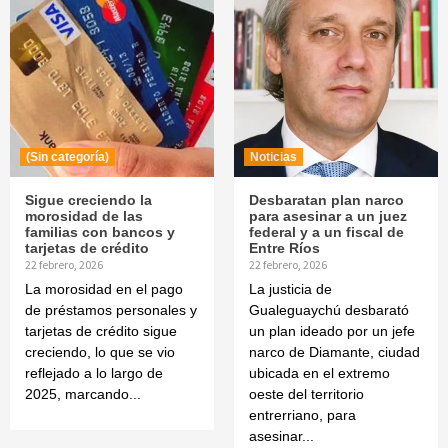
(Sin categoría)
Noticias
Sigue creciendo la
Desbaratan plan narco
morosidad de las
para asesinar a un juez
familias con bancos y
federal y a un fiscal de
tarjetas de crédito
Entre Ríos
22 febrero, 2026
22 febrero, 2026
La morosidad en el pago
La justicia de
de préstamos personales y
Gualeguaychú desbarató
tarjetas de crédito sigue
un plan ideado por un jefe
creciendo, lo que se vio
narco de Diamante, ciudad
reflejado a lo largo de
ubicada en el extremo
2025, marcando...
oeste del territorio
entrerriano, para
asesinar...