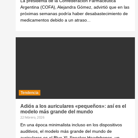
La presidenta de la Confederación Farmacéutica
Argentina (COFA), Alejandra Gómez, advirtió que en las
próximas semanas podría haber desabastecimiento de
medicamentos debido a un atraso...
Tendencia
Adiós a los auriculares «pequeños»: así es el
modelo más grande del mundo
22 febrero, 2026
En una época minimalista incluso en los dispositivos
auditivos, el modelo más grande del mundo de
auriculares es el Blue XL Speaker Headphones, un