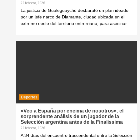
22 febrero, 2026
La justicia de Gualeguaychú desbarató un plan ideado
por un jefe narco de Diamante, ciudad ubicada en el
extremo oeste del territorio entrerriano, para asesinar...
Deportes
«Veo a España por encima de nosotros»: el
sorprendente análisis de un jugador de la
Selección argentina antes de la Finalissima
22 febrero, 2026
A 34 días del encuentro trascendental entre la Selección