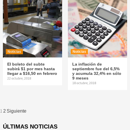
Noticias
Noticias
El boleto del subte
La inflación de
subirá $1 por mes hasta
septiembre fue del 6,5%
llegar a $16,50 en febrero
y acumula 32,4% en sólo
9 meses
22 octubre, 2018
18 octubre, 2018
Navegación
1
2
Siguiente
de
ÚLTIMAS NOTICIAS