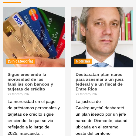
entradas
(Sin categoría)
Noticias
Sigue creciendo la
Desbaratan plan narco
morosidad de las
para asesinar a un juez
familias con bancos y
federal y a un fiscal de
tarjetas de crédito
Entre Ríos
22 febrero, 2026
22 febrero, 2026
La morosidad en el pago
La justicia de
de préstamos personales y
Gualeguaychú desbarató
tarjetas de crédito sigue
un plan ideado por un jefe
creciendo, lo que se vio
narco de Diamante, ciudad
reflejado a lo largo de
ubicada en el extremo
2025, marcando...
oeste del territorio