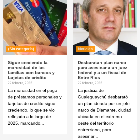
(Sin categoría)
Noticias
Sigue creciendo la
Desbaratan plan narco
morosidad de las
para asesinar a un juez
familias con bancos y
federal y a un fiscal de
tarjetas de crédito
Entre Ríos
22 febrero, 2026
22 febrero, 2026
La morosidad en el pago
La justicia de
de préstamos personales y
Gualeguaychú desbarató
tarjetas de crédito sigue
un plan ideado por un jefe
creciendo, lo que se vio
narco de Diamante, ciudad
reflejado a lo largo de
ubicada en el extremo
2025, marcando...
oeste del territorio
entrerriano, para
asesinar...