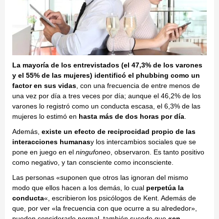
La mayoría de los entrevistados (el 47,3% de los varones
y el 55% de las mujeres) identificó el phubbing como un
factor en sus vidas
, con una frecuencia de entre menos de
una vez por día a tres veces por día; aunque el 46,2% de los
varones lo registró como un conducta escasa, el 6,3% de las
mujeres lo estimó en
hasta más de dos horas por día
.
Además,
existe un efecto de reciprocidad propio de las
interacciones humanas
y los intercambios sociales que se
pone en juego en el
ningufoneo
, observaron. Es tanto positivo
como negativo, y tan consciente como inconsciente.
Las personas «suponen que otros las ignoran del mismo
modo que ellos hacen a los demás, lo cual
perpetúa la
conducta
«, escribieron los psicólogos de Kent. Además de
que, por ver «la frecuencia con que ocurre a su alrededor»,
pueden considerarlo normal, también sucede que
«en