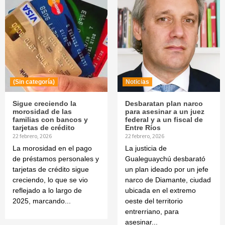
(Sin categoría)
Noticias
Sigue creciendo la
Desbaratan plan narco
morosidad de las
para asesinar a un juez
familias con bancos y
federal y a un fiscal de
tarjetas de crédito
Entre Ríos
22 febrero, 2026
22 febrero, 2026
La morosidad en el pago
La justicia de
de préstamos personales y
Gualeguaychú desbarató
tarjetas de crédito sigue
un plan ideado por un jefe
creciendo, lo que se vio
narco de Diamante, ciudad
reflejado a lo largo de
ubicada en el extremo
2025, marcando...
oeste del territorio
entrerriano, para
asesinar...