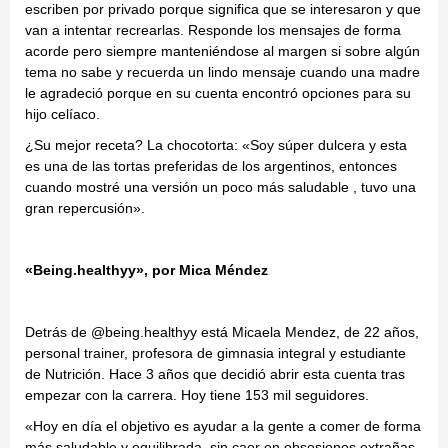
escriben por privado porque significa que se interesaron y que
van a intentar recrearlas. Responde los mensajes de forma
acorde pero siempre manteniéndose al margen si sobre algún
tema no sabe y recuerda un lindo mensaje cuando una madre
le agradeció porque en su cuenta encontró opciones para su
hijo celíaco.
¿Su mejor receta? La chocotorta: «Soy súper dulcera y esta
es una de las tortas preferidas de los argentinos, entonces
cuando mostré una versión un poco más saludable , tuvo una
gran repercusión».
«Being.healthyy», por Mica Méndez
Detrás de @being.healthyy está Micaela Mendez, de 22 años,
personal trainer, profesora de gimnasia integral y estudiante
de Nutrición. Hace 3 años que decidió abrir esta cuenta tras
empezar con la carrera. Hoy tiene 153 mil seguidores.
«Hoy en día el objetivo es ayudar a la gente a comer de forma
más saludable y equilibrada, sin caer en obsesiones extrañas.