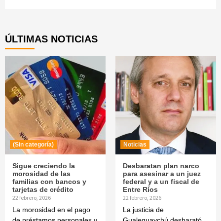
Continue
Reading
ÚLTIMAS NOTICIAS
(Sin categoría)
Noticias
Sigue creciendo la
Desbaratan plan narco
morosidad de las
para asesinar a un juez
familias con bancos y
federal y a un fiscal de
tarjetas de crédito
Entre Ríos
22 febrero, 2026
22 febrero, 2026
La morosidad en el pago
La justicia de
de préstamos personales y
Gualeguaychú desbarató