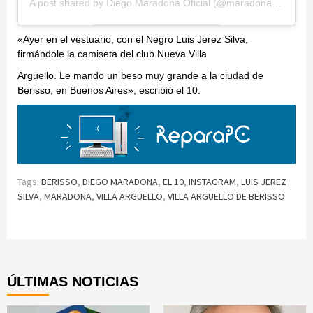
A post shared by
Diego Maradona Oficial
(@maradona) on
Nov 
«Ayer en el vestuario, con el Negro Luis Jerez Silva,
firmándole la camiseta del club Nueva Villa
Argüello. Le mando un beso muy grande a la ciudad de
Berisso, en Buenos Aires», escribió el 10.
Tags:
BERISSO
,
DIEGO MARADONA
,
EL 10
,
INSTAGRAM
,
LUIS JEREZ
SILVA
,
MARADONA
,
VILLA ARGUELLO
,
VILLA ARGUELLO DE BERISSO
Continue
Reading
ÚLTIMAS NOTICIAS