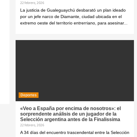
22 febrero, 2026
La justicia de Gualeguaychú desbarató un plan ideado
por un jefe narco de Diamante, ciudad ubicada en el
extremo oeste del territorio entrerriano, para asesinar...
Deportes
«Veo a España por encima de nosotros»: el
sorprendente análisis de un jugador de la
Selección argentina antes de la Finalissima
22 febrero, 2026
A 34 días del encuentro trascendental entre la Selección