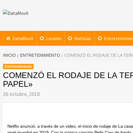
Saltar
al
contenido
DataMovil
NOTICIAS AL ALCANCE DE TU MANO
DataMovil
Locales
Noticias
Entretenimie
INICIO
ENTRETENIMIENTO
COMENZÓ EL RODAJE DE LA TERC
Entretenimiento
COMENZÓ EL RODAJE DE LA TE
PAPEL»
26 octubre, 2018
Netflix anunció, a través de un video, el inicio de rodaje de La ca
nivel mundial en 2019. Con la icónica canción Bella Ciao de fondo,