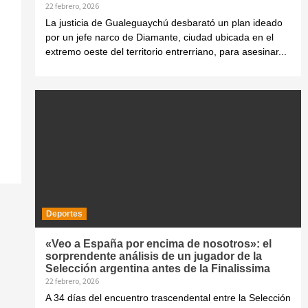
22 febrero, 2026
La justicia de Gualeguaychú desbarató un plan ideado
por un jefe narco de Diamante, ciudad ubicada en el
extremo oeste del territorio entrerriano, para asesinar...
Deportes
«Veo a España por encima de nosotros»: el
sorprendente análisis de un jugador de la
Selección argentina antes de la Finalissima
22 febrero, 2026
A 34 días del encuentro trascendental entre la Selección