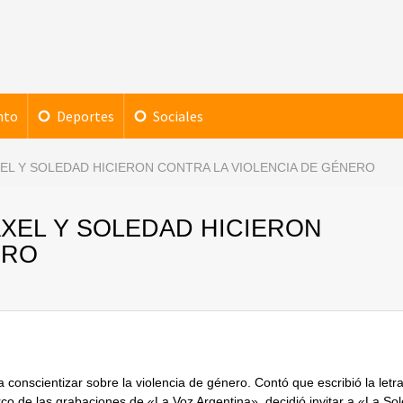
nto
Deportes
Sociales
XEL Y SOLEDAD HICIERON CONTRA LA VIOLENCIA DE GÉNERO
AXEL Y SOLEDAD HICIERON
ERO
 conscientizar sobre la violencia de género. Contó que escribió la letr
arco de las grabaciones de «La Voz Argentina», decidió invitar a «La So