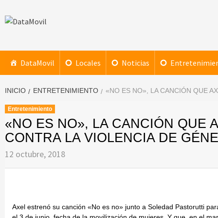
Saltar
al
contenido
DataMovil
NOTICIAS AL ALCANCE DE TU MANO
DataMovil
Locales
Noticias
Entretenimie
INICIO
ENTRETENIMIENTO
«NO ES NO», LA CANCIÓN QUE A
Entretenimiento
«NO ES NO», LA CANCIÓN QUE 
CONTRA LA VIOLENCIA DE GÉN
12 octubre, 2018
Axel estrenó su canción «No es no» junto a Soledad Pastorutti para
el 3 de junio, fecha de la movilización de mujeres. Y que, en el m